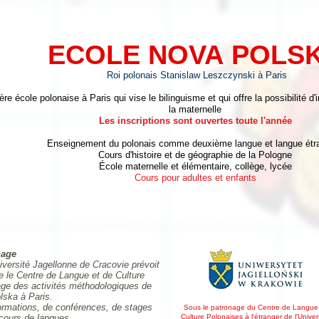
ECOLE
NOVA
POLS
Roi polonais Stanislaw Leszczynski à Paris
ère école p
olonaise à Paris qui vise le bilinguisme et qui offre la possibilité d'
la maternelle
Les inscriptions sont ouvertes toute l'année
Enseignement du polonais comme deuxième langue et langue étr
Cours d'histoire et de géographie de la Pologne
École maternelle et élémentaire, collège, lycée
Cours pour adultes et enfants
nage
versité Jagellonne de Cracovie prévoit
e le Centre de Langue et de Culture
age des activités méthodologiques de
lska à Paris.
 formations, de conférences, de stages
Sous le patronage du Centre de Langue
cours de langues.
Culture Polonaises à l'étranger de l'Univer