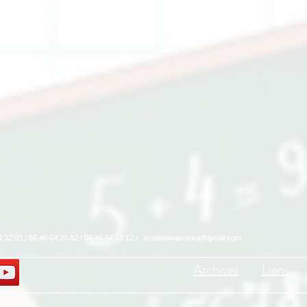
04 32 93 / 06 46 64 20 82 / 06 46 04 13 12 /
ecolenovapolska@gmail.com
Archives
Liens