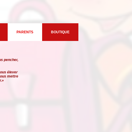
PARENTS
BOUTIQUE
us pencher,
 nous élever
 nous mettre
r.»