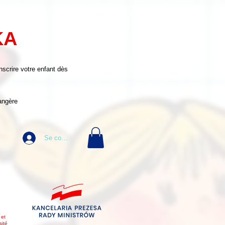
KA
inscrire votre enfant dès
angère
Se connecter
 et
sité