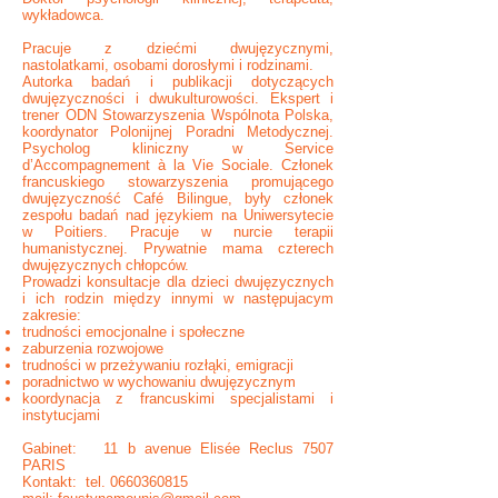
wykładowca.
Pracuje z dziećmi dwujęzycznymi,
nastolatkami, osobami dorosłymi i rodzinami.
Autorka badań i publikacji dotyczących
dwujęzyczności i dwukulturowości. Ekspert i
trener ODN Stowarzyszenia Wspólnota Polska,
koordynator Polonijnej Poradni Metodycznej.
Psycholog kliniczny w Service
d’Accompagnement à la Vie Sociale. Członek
francuskiego stowarzyszenia promującego
dwujęzyczność Café Bilingue, były członek
zespołu badań nad językiem na Uniwersytecie
w Poitiers. Pracuje w nurcie terapii
humanistycznej. Prywatnie mama czterech
dwujęzycznych chłopców.
Prowadzi konsultacje dla dzieci dwujęzycznych
i ich rodzin między innymi w następujacym
zakresie:
trudności emocjonalne i społeczne
zaburzenia rozwojowe
trudności w przeżywaniu rozłąki, emigracji
poradnictwo w wychowaniu dwujęzycznym
koordynacja z francuskimi specjalistami i
instytucjami
Gabinet: 11 b avenue Elisée Reclus 7507
PARIS
Kontakt: tel.
0660360815