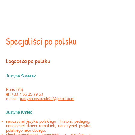
Archives
Liens
Specjaliści po polsku
Logopeda po polsku
Justyna Świeżak
Paris (75)
el :
+33 7 66 15 79 53
e-mail :
justyna.swiezak92@gmail.com
Justyna Kmieć
nauczyciel języka polskiego i historii, pedagog,
nauczyciel dzieci romskich, nauczyciel języka
polskiego jako obcego,
oligofrenopedagog pracujący z dziećmi i