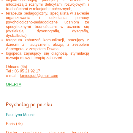
młodzieżą z różnymi deficytami rozwojowymi i
trudnościami w relacjach społecznych,
terapeuta pedagogiczny, specjalista w zakresie
organizowania i udzielania pomocy
psychologiczno-pedagogicznej uczniom ze
specyficznymi trudnościami w uczeniu się
(dysleksją, dysortografią, dysgrafią,
dyskalkulią),
terapeuta zaburzeń komunikacji, pracujący z
dziećmi z autyzmem, afazją, z zespołem
Aspergera, z zespołem Downa
logopeda zajmujący się diagnozą, stymulacją
rozwoju mowy i terapią zaburzeń
Orléans (45)
Tel :
06 95 21 92 17
e-mail :
kmiecjust@gmail.com
OFERTA
Psycholog po polsku
Faustyna Mounis
Paris (75)
Doktor psychologii klinicznej, terapeuta,