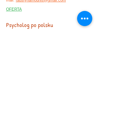
mail:
faustynamounis@gmail.com
OFERTA
Psycholog po polsku
Anna Przewłocka- Alves
CESSON (77)
Kontakt :
06 95 43 08 26
(Pon. – Sob.
9.00
-18.00)
E-mail :
przewlocka.alves@gmail.com
,
przewlocka@yahoo.fr
OFERTA
Psycholog po polsku
Anna Przewłocka- Alves
CESSON (77)
Prise de RDV par téléphone :
06 95 43 08
26
(Lun – Sam 9h – 18h)
Contact par mail
:
przewlocka.alves@gmail.com
,
przewlocka@yah