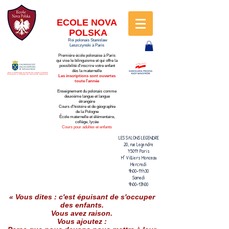
ECOLE
NOVA
POLSKA
Roi polonais Stanislaw
Leszczynski à Paris
Première école p
olonaise à Paris
qui vise le bilinguisme et qui offre la
possibilité d'inscrire votre enfant
dès la maternelle
Sous le patronage du Centre de Langue et Culture
Polonaises à l'étranger de l'Université Jagellonne
Les inscriptions sont ouvertes
toute l'année
Enseignement du polonais comme
deuxième langue et langue
étrangère
Cours d'histoire et de géographie
de la Pologne
École maternelle et élémentaire,
collège, lycée
Cours pour adultes et enfants
LES SALONS LEGENDRE
20, rue Legendre
75017 Paris
M° Villiers Monceau
Mercredi
9h00-17h30
Samedi
9h00-13h00
« Vous dites : c'est épuisant de s'occuper
des enfants.
Vous avez raison.
Vous ajoutez :