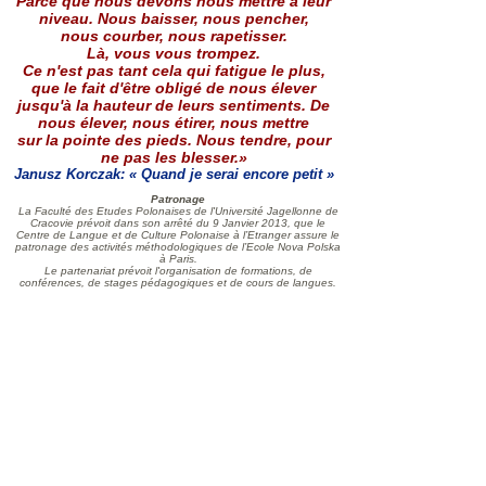
Parce que nous devons nous mettre à leur
niveau. Nous baisser, nous pencher,
nous courber, nous rapetisser.
Là, vous vous trompez.
Ce n'est pas tant cela qui fatigue le plus,
que le fait d'être obligé de nous élever
jusqu'à la hauteur de leurs sentiments. De
nous élever, nous étirer, nous mettre
sur la pointe des pieds. Nous tendre, pour
ne pas les blesser.»
Janusz Korczak: « Quand je serai encore petit »
Patronage
La Faculté des Etudes Polonaises de l'Université Jagellonne de
Cracovie prévoit dans son arrêté du 9 Janvier 2013, que le
Centre de Langue et de Culture Polonaise à l’Etranger assure le
patronage des activités méthodologiques de l’Ecole Nova Polska
à Paris.
Le partenariat prévoit l'organisation de formations, de
conférences, de stages pédagogiques et de cours de langues.