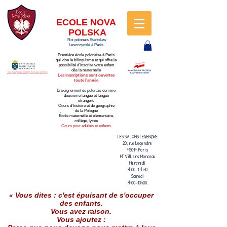
ECOLE
NOVA
POLSKA
Roi polonais Stanislaw
Leszczynski à Paris
Première école p
olonaise à Paris
qui vise le bilinguisme et qui offre la
possibilité d'inscrire votre enfant
dès la maternelle
Sous le patronage du Centre de Langue et Culture
Polonaises à l'étranger de l'Université Jagellonne
Les inscriptions sont ouvertes
toute l'année
Enseignement du polonais comme
deuxième langue et langue
étrangère
Cours d'histoire et de géographie
de la Pologne
École maternelle et élémentaire,
collège, lycée
Cours pour adultes et enfants
LES SALONS LEGENDRE
20, rue Legendre
75017 Paris
M° Villiers Monceau
Mercredi
9h00-17h30
Samedi
9h00-13h00
« Vous dites : c'est épuisant de s'occuper
des enfants.
Vous avez raison.
Vous ajoutez :