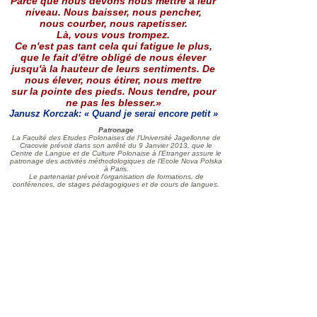
Parce que nous devons nous mettre à leur
niveau. Nous baisser, nous pencher,
nous courber, nous rapetisser.
Là, vous vous trompez.
Ce n'est pas tant cela qui fatigue le plus,
que le fait d'être obligé de nous élever
jusqu'à la hauteur de leurs sentiments. De
nous élever, nous étirer, nous mettre
sur la pointe des pieds. Nous tendre, pour
ne pas les blesser.»
Janusz Korczak: « Quand je serai encore petit »
Patronage
La Faculté des Etudes Polonaises de l'Université Jagellonne de
Cracovie prévoit dans son arrêté du 9 Janvier 2013, que le
Centre de Langue et de Culture Polonaise à l’Etranger assure le
patronage des activités méthodologiques de l’Ecole Nova Polska
à Paris.
Le partenariat prévoit l'organisation de formations, de
conférences, de stages pédagogiques et de cours de langues.