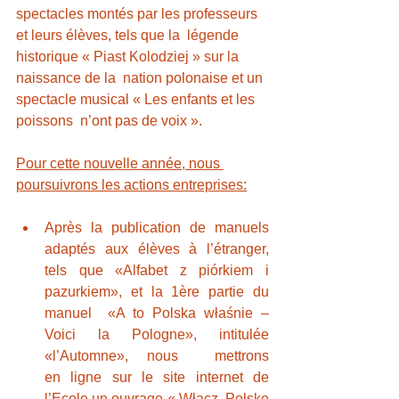
spectacles montés par les professeurs 
et leurs élèves, tels que la  légende 
historique « Piast Kolodziej » sur la 
naissance de la  nation polonaise et un 
spectacle musical « Les enfants et les 
poissons  n’ont pas de voix ».
Pour cette nouvelle année, nous 
poursuivrons les actions entreprises:
Après la publication de manuels 
adaptés aux élèves à l’étranger,  
tels que «Alfabet z piórkiem i 
pazurkiem», et la 1ère partie du 
manuel  «A to Polska właśnie – 
Voici la Pologne», intitulée 
«l’Automne», nous  mettrons 
en ligne sur le site internet de 
l’Ecole un ouvrage « Włacz  Polskę 