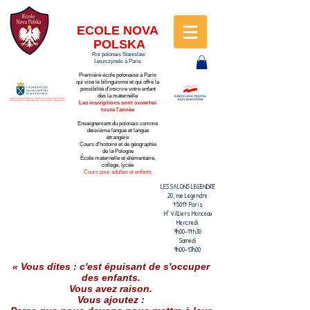
ECOLE
NOVA
POLSKA
Roi polonais Stanislaw
Leszczynski à Paris
Première école p
olonaise à Paris
qui vise le bilinguisme et qui offre la
possibilité d'inscrire votre enfant
dès la maternelle
Sous le patronage du Centre de Langue et Culture
Polonaises à l'étranger de l'Université Jagellonne
Les inscriptions sont ouvertes
toute l'année
Enseignement du polonais comme
deuxième langue et langue
étrangère
Cours d'histoire et de géographie
de la Pologne
École maternelle et élémentaire,
collège, lycée
Cours pour adultes et enfants
LES SALONS LEGENDRE
20, rue Legendre
75017 Paris
M° Villiers Monceau
Mercredi
9h00-17h30
Samedi
9h00-13h00
« Vous dites : c'est épuisant de s'occuper
des enfants.
Vous avez raison.
Vous ajoutez :