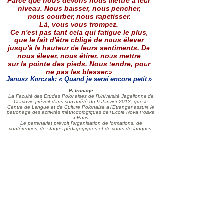
Parce que nous devons nous mettre à leur
niveau. Nous baisser, nous pencher,
nous courber, nous rapetisser.
Là, vous vous trompez.
Ce n'est pas tant cela qui fatigue le plus,
que le fait d'être obligé de nous élever
jusqu'à la hauteur de leurs sentiments. De
nous élever, nous étirer, nous mettre
sur la pointe des pieds. Nous tendre, pour
ne pas les blesser.»
Janusz Korczak: « Quand je serai encore petit »
Patronage
La Faculté des Etudes Polonaises de l'Université Jagellonne de
Cracovie prévoit dans son arrêté du 9 Janvier 2013, que le
Centre de Langue et de Culture Polonaise à l’Etranger assure le
patronage des activités méthodologiques de l’Ecole Nova Polska
à Paris.
Le partenariat prévoit l'organisation de formations, de
conférences, de stages pédagogiques et de cours de langues.