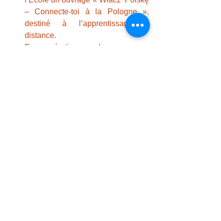
– Connecte-toi à la Pologne », 
destiné à l’apprentissage à  
distance.
En coopération avec la 
Bibliothèque Polonaise qui nous 
renouvelle  son soutien en nous 
accueillant chez elle, le 
développement de la  lecture avec 
la mise à disposition d’ouvrages 
dans un espace dédié aux  jeunes.
Atelier de traduction de films 
polonais, danse et chants pour les  
plus jeunes, lancement d’un 
journal tenu par les élèves. L’Ecole 
a été  invitée à rejoindre le 
programme «Cała Polska czyta 
dzieciom – Toute la  Polonia lit 
aux enfants », qui diffuse les 